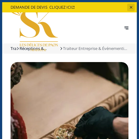
DEMANDE DE DEVIS
CLIQUEZ ICI
Traiteur
Réceptions &
Traiteur Entreprise & Événementiel
Événements : nos
Corporate à Paris et en Île-de-
offres traiteur
France